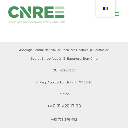
Skip
Main
to
Men
content
Asociația Centrul Național de Reciclare Electrice și Electronice
Sediul: Știrbei Vodă 119, București, România
CUI: 42953223
Nr Reg. Asoc. si Fundatii: 48/17.08.20
Telefon:
+40 31 420 17 93
+40 779 276 492