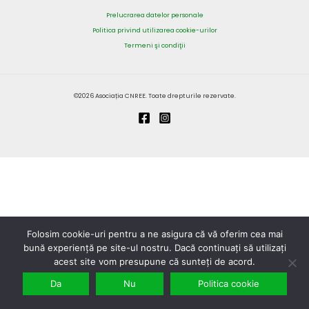
Prelucrarea datelor personale
Politica privind utilizarea cookie-urilor
Termeni şi condiţii
©2026 Asociația CNREE. Toate drepturile rezervate.
Folosim cookie-uri pentru a ne asigura că vă oferim cea mai
bună experiență pe site-ul nostru. Dacă continuați să utilizați
acest site vom presupune că sunteți de acord.
Da
Nu
Politica cookie