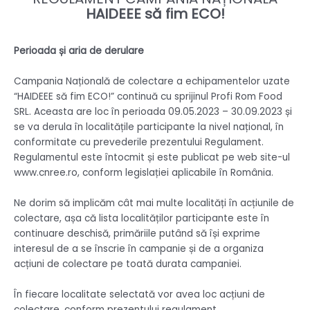
HAIDEEE să fim ECO!
Perioada și aria de derulare
Campania Națională de colectare a echipamentelor uzate
“HAIDEEE să fim ECO!” continuă cu sprijinul Profi Rom Food
SRL. Aceasta are loc în perioada 09.05.2023 – 30.09.2023 și
se va derula în localitățile participante la nivel național, în
conformitate cu prevederile prezentului Regulament.
Regulamentul este întocmit și este publicat pe web site-ul
www.cnree.ro, conform legislației aplicabile în România.
Ne dorim să implicăm cât mai multe localități în acțiunile de
colectare, așa că lista localităților participante este în
continuare deschisă, primăriile putând să își exprime
interesul de a se înscrie în campanie și de a organiza
acțiuni de colectare pe toată durata campaniei.
În fiecare localitate selectată vor avea loc acțiuni de
colectare, conform prezentului regulament.