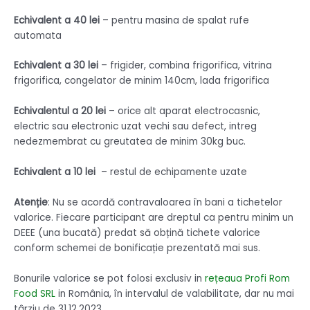
Echivalent a 40 lei
– pentru masina de spalat rufe
automata
Echivalent a 30 lei
– frigider, combina frigorifica, vitrina
frigorifica, congelator de minim 140cm, lada frigorifica
Echivalentul a 20 lei
– orice alt aparat electrocasnic,
electric sau electronic uzat vechi sau defect, intreg
nedezmembrat cu greutatea de minim 30kg buc.
Echivalent a 10 lei
– restul de echipamente uzate
Atenție
: Nu se acordă contravaloarea în bani a tichetelor
valorice. Fiecare participant are dreptul ca pentru minim un
DEEE (una bucată) predat să obțină tichete valorice
conform schemei de bonificație prezentată mai sus.
Bonurile valorice se pot folosi exclusiv in
rețeaua Profi Rom
Food SRL
in România, în intervalul de valabilitate, dar nu mai
târziu de 31.12.2023.