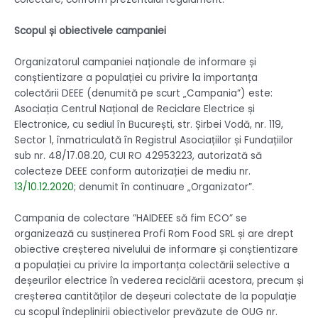
Scopul și obiectivele campaniei
Organizatorul campaniei naționale de informare și
conștientizare a populației cu privire la importanța
colectării DEEE (denumită pe scurt „Campania”) este:
Asociația Centrul Național de Reciclare Electrice și
Electronice, cu sediul în București, str. Șirbei Vodă, nr. 119,
Sector 1, înmatriculată în Registrul Asociațiilor și Fundațiilor
sub nr. 48/17.08.20, CUI RO 42953223, autorizată să
colecteze DEEE conform autorizației de mediu nr.
13/10.12.2020
; denumit în continuare „Organizator”.
Campania de colectare ”HAIDEEE să fim ECO” se
organizează cu susținerea Profi Rom Food SRL și are drept
obiective creșterea nivelului de informare și conștientizare
a populației cu privire la importanța colectării selective a
deșeurilor electrice în vederea reciclării acestora, precum și
creșterea cantităților de deșeuri colectate de la populație
cu scopul îndeplinirii obiectivelor prevăzute de OUG nr.