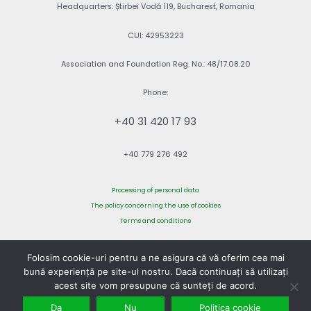
Headquarters: Știrbei Vodă 119, Bucharest, Romania
CUI: 42953223
Association and Foundation Reg. No.: 48/17.08.20
Phone:
+40 31 420 17 93
+40 779 276 492
Processing of personal data
The policy concerning the use of cookies
Terms and conditions
Folosim cookie-uri pentru a ne asigura că vă oferim cea mai
bună experiență pe site-ul nostru. Dacă continuați să utilizați
©2026 CNREE Association. All rights reserved.
acest site vom presupune că sunteți de acord.
Da
Nu
Politica cookie